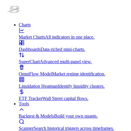
Charts
Market Charts
All indicators in one place.
Dashboards
Data-riched mini-charts.
SuperChart
Advanced multi-panel view.
OmniFlow Model
Market regime identification.
Liquidation Heatmap
Identify liquidity clusters.
ETF Tracker
Wall Street capital flows.
Tools
Backtest & Models
Build your own quants.
Scanner
Search historical triggers across timeframes.