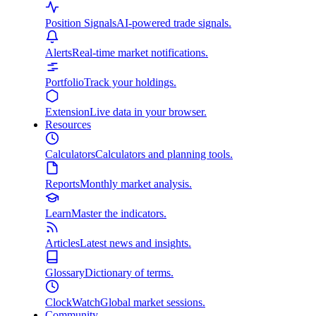
Position Signals
AI-powered trade signals.
Alerts
Real-time market notifications.
Portfolio
Track your holdings.
Extension
Live data in your browser.
Resources
Calculators
Calculators and planning tools.
Reports
Monthly market analysis.
Learn
Master the indicators.
Articles
Latest news and insights.
Glossary
Dictionary of terms.
ClockWatch
Global market sessions.
Community