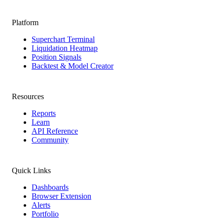
Platform
Superchart Terminal
Liquidation Heatmap
Position Signals
Backtest & Model Creator
Resources
Reports
Learn
API Reference
Community
Quick Links
Dashboards
Browser Extension
Alerts
Portfolio