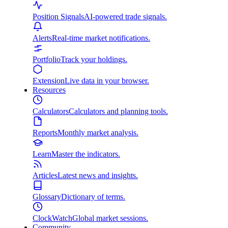
Position Signals
AI-powered trade signals.
Alerts
Real-time market notifications.
Portfolio
Track your holdings.
Extension
Live data in your browser.
Resources
Calculators
Calculators and planning tools.
Reports
Monthly market analysis.
Learn
Master the indicators.
Articles
Latest news and insights.
Glossary
Dictionary of terms.
ClockWatch
Global market sessions.
Community