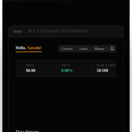
BCF EXTENSION LIVE PREVIEW
Hello,
Satoshi!
Convert
Learn
History
PRICE
24H %
FEAR & GREED
$
0.00
0.00
%
50
/100
Data Stream