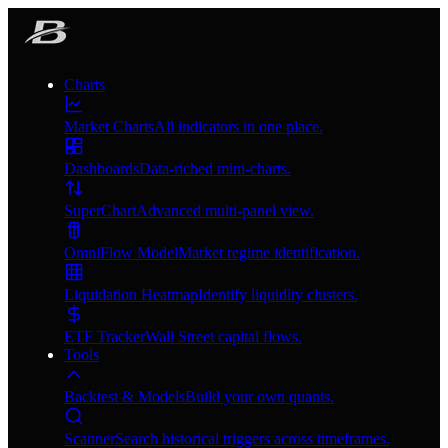
Charts
Market Charts
All indicators in one place.
Dashboards
Data-riched mini-charts.
SuperChart
Advanced multi-panel view.
OmniFlow Model
Market regime identification.
Liquidation Heatmap
Identify liquidity clusters.
ETF Tracker
Wall Street capital flows.
Tools
Backtest & Models
Build your own quants.
Scanner
Search historical triggers across timeframes.