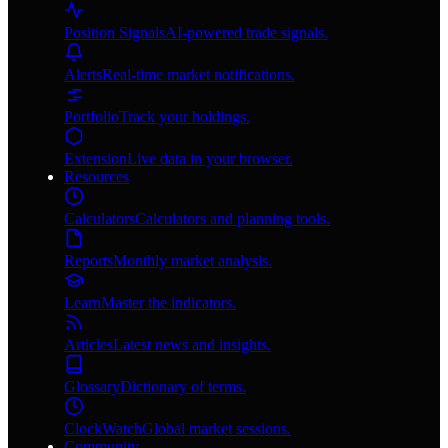
Position Signals
AI-powered trade signals.
Alerts
Real-time market notifications.
Portfolio
Track your holdings.
Extension
Live data in your browser.
Resources
Calculators
Calculators and planning tools.
Reports
Monthly market analysis.
Learn
Master the indicators.
Articles
Latest news and insights.
Glossary
Dictionary of terms.
ClockWatch
Global market sessions.
Community