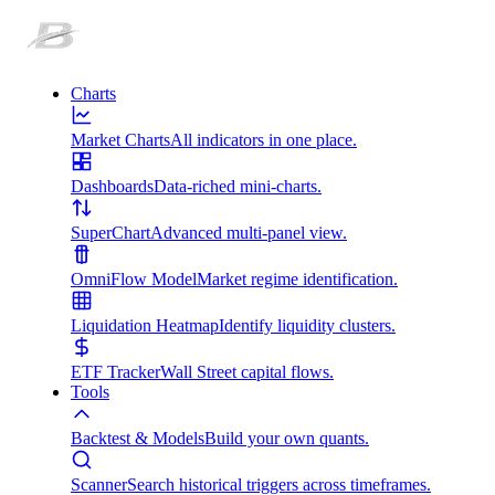
Charts
Market Charts
All indicators in one place.
Dashboards
Data-riched mini-charts.
SuperChart
Advanced multi-panel view.
OmniFlow Model
Market regime identification.
Liquidation Heatmap
Identify liquidity clusters.
ETF Tracker
Wall Street capital flows.
Tools
Backtest & Models
Build your own quants.
Scanner
Search historical triggers across timeframes.