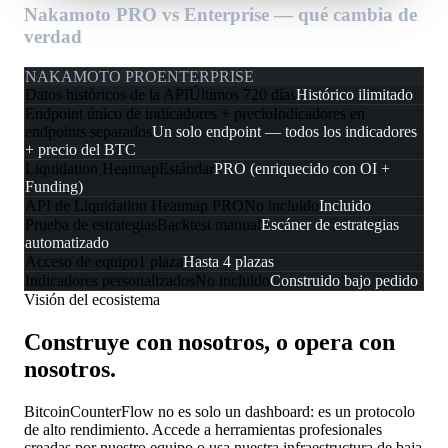
Nakamoto PRO vs Enterprise — qué cambia de
verdad
NAKAMOTO PRO
ENTERPRISE
Datos históricos de la API
Últimos 720 días
Histórico ilimitado
Endpoint único de indicadores + precio
Indicadores en
endpoints separados
Un solo endpoint — todos los indicadores
+ precio del BTC
Liquidation Heatmap
Estándar
PRO (enriquecido con OI +
Funding)
API de Liquidation Heatmap PRO
No incluido
Incluido
Prueba de estrategias
Backtest manual
Escáner de estrategias
automatizado
Acceso de equipo
1 plaza
Hasta 4 plazas
Indicadores personalizados
No incluido
Construido bajo pedido
Visión del ecosistema
Construye con nosotros, o opera con
nosotros.
BitcoinCounterFlow no es solo un dashboard: es un protocolo
de alto rendimiento. Accede a herramientas profesionales
creadas por nuestro equipo o usa nuestra infraestructura de baja