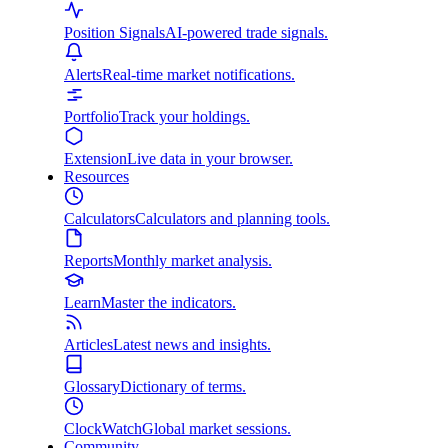
Position Signals
AI-powered trade signals.
Alerts
Real-time market notifications.
Portfolio
Track your holdings.
Extension
Live data in your browser.
Resources
Calculators
Calculators and planning tools.
Reports
Monthly market analysis.
Learn
Master the indicators.
Articles
Latest news and insights.
Glossary
Dictionary of terms.
ClockWatch
Global market sessions.
Community