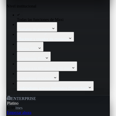
Nivel institucional
Todas las funciones de Maxi
Señales de posición
Backtest y creador de modelos
Alertas PRO
Dashboards PRO
Acceso a la API (últimos 720 días)
Indicadores exclusivos
Indicadores activos ilimitados (Superchart)
ENTERPRISE
Platino
$199
/
mes
Empezar ahora