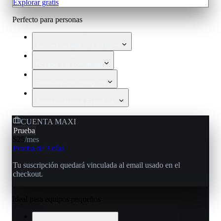
Explorar gratis
Perfecto para personas
Acceso gratuito con anuncios
Acceso a la comunidad
Extensión del navegador
Acceso básico a SuperChart
CUENTA MAXI
Prueba
$25
/
mes
Prueba de 3 días
Tu suscripción quedará vinculada al email usado en el
checkout.
Ideal para equipos pequeños