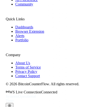
Community
Quick Links
Dashboards
Browser Extension
Alerts
Portfolio
Company
About Us
Terms of Service
Privacy Policy
Contact Support
©
2026
BitcoinCounterFlow. All rights reserved.
WS Live Connection
Connected
Systems
Operational
Time: