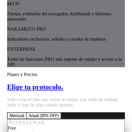
MAXI
Alertas, extensión del navegador, dashboards e informes
mensuales
NAKAMOTO PRO
Indicadores exclusivos, señales y creador de modelos
ENTERPRISE
Todas las funciones PRO más soporte de equipo y acceso a la
API
Planes y Precios
Elige tu protocolo.
Selecciona el plan que mejor se adapte a tu estilo de trading.
Sube o baja de plan cuando quieras.
Mensual
Anual (30% OFF)
CUENTA PLEB
Free