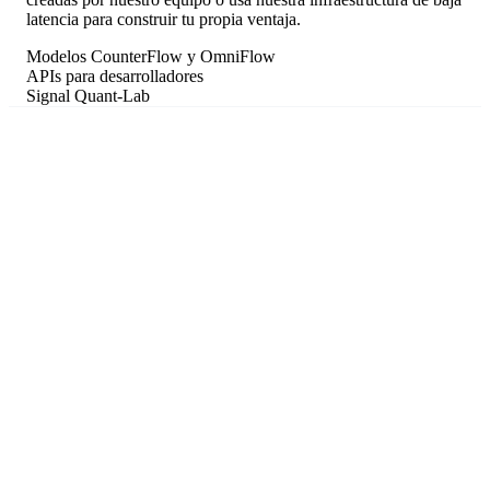
latencia para construir tu propia ventaja.
Modelos CounterFlow y OmniFlow
APIs para desarrolladores
Signal Quant-Lab
para tus propios modelos.
Según el plan
Nakamoto PRO incluye los últimos 720 días de histórico;
Enterprise desbloquea profundidad histórica ilimitada.
JSON limpio
Datos estructurados listos para desarrolladores y analistas.