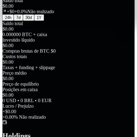
Saldo total
$0.00
+
$
0
+
0.0
%
Não realizado
24h
7d
30d
1Y
Saldo total
$0.00
0.000000 BTC + caixa
Investido líquido
$0.00
Compras brutas de BTC $0
Custos totais
$0.00
Taxas + funding + slippage
Preço médio
$0.00
Preço de equilíbrio
Posições em caixa
$0.00
0 USD • 0 BRL • 0 EUR
Lucro / Prejuízo
+$0.00
+0.00% Não realizado
Holdings