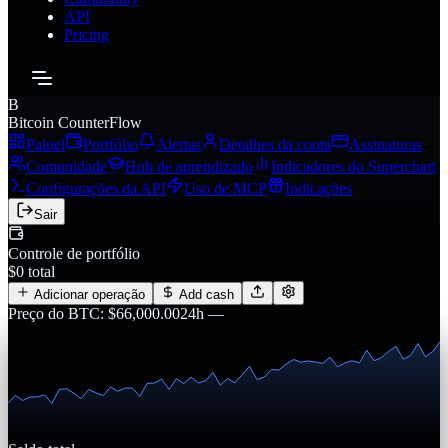
API
Pricing
B
Bitcoin CounterFlow
Painel
Portfólio
Alertas
Detalhes da conta
Assinaturas
Comunidade
Hub de aprendizado
Indicadores do Superchart
Configurações da API
Uso de MCP
Indicações
Sair
Controle de portfólio
$0 total
Adicionar operação
Add cash
Preço do BTC
:
$
66,000.00
24h
—