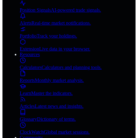
Position Signals
AI-powered trade signals.
Alerts
Real-time market notifications.
Portfolio
Track your holdings.
Extension
Live data in your browser.
Resources
Calculators
Calculators and planning tools.
Reports
Monthly market analysis.
Learn
Master the indicators.
Articles
Latest news and insights.
Glossary
Dictionary of terms.
ClockWatch
Global market sessions.
Community