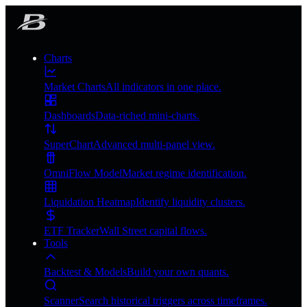
Charts
Market Charts
All indicators in one place.
Dashboards
Data-riched mini-charts.
SuperChart
Advanced multi-panel view.
OmniFlow Model
Market regime identification.
Liquidation Heatmap
Identify liquidity clusters.
ETF Tracker
Wall Street capital flows.
Tools
Backtest & Models
Build your own quants.
Scanner
Search historical triggers across timeframes.