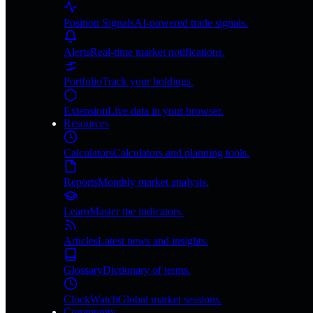
Position Signals
AI-powered trade signals.
Alerts
Real-time market notifications.
Portfolio
Track your holdings.
Extension
Live data in your browser.
Resources
Calculators
Calculators and planning tools.
Reports
Monthly market analysis.
Learn
Master the indicators.
Articles
Latest news and insights.
Glossary
Dictionary of terms.
ClockWatch
Global market sessions.
Community