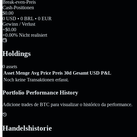
Break-even-Preis
Cash-Positionen
$0.00
0 USD • 0 BRL • 0 EUR
Gewinn / Verlust
+$0.00
+0.00% Nicht realisiert
Holdings
0
assets
Asset
Menge
Avg Price
Preis
30d
Gesamt USD
P&L
Noch keine Transaktionen erfasst.
Portfolio Performance History
Adicione trades de BTC para visualizar o histórico da performance.
Handelshistorie