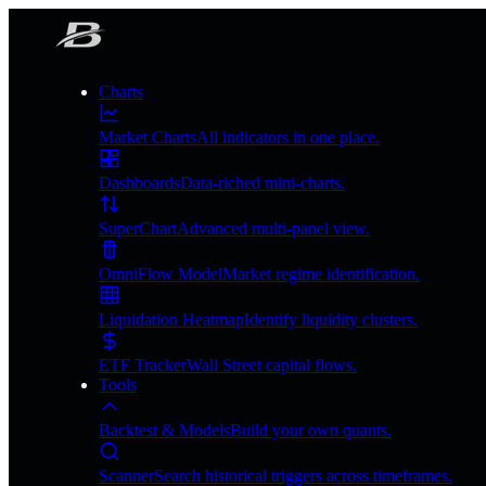
Charts
Market Charts
All indicators in one place.
Dashboards
Data-riched mini-charts.
SuperChart
Advanced multi-panel view.
OmniFlow Model
Market regime identification.
Liquidation Heatmap
Identify liquidity clusters.
ETF Tracker
Wall Street capital flows.
Tools
Backtest & Models
Build your own quants.
Scanner
Search historical triggers across timeframes.