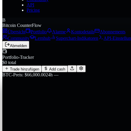
API
Pricing
B
Bitcoin CounterFlow
Übersicht
Portfolio
Alarme
Kontodetails
Abonnements
Community
Lernhub
Superchart-Indikatoren
API-Einstellu
Abmelden
Portfolio-Tracker
$0 total
Trade hinzufügen
Add cash
BTC-Preis
:
$
66,000.00
24h
—