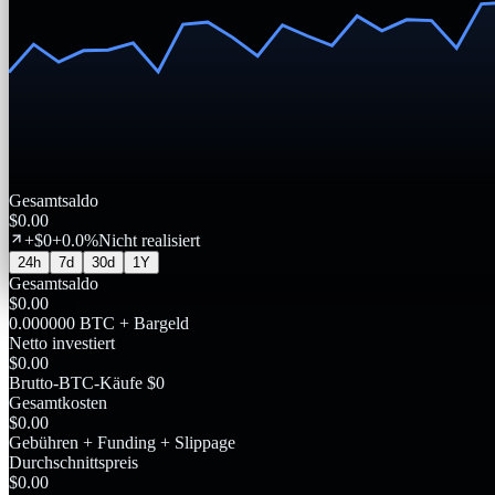
Gesamtsaldo
$0.00
+
$
0
+
0.0
%
Nicht realisiert
24h
7d
30d
1Y
Gesamtsaldo
$0.00
0.000000 BTC + Bargeld
Netto investiert
$0.00
Brutto-BTC-Käufe $0
Gesamtkosten
$0.00
Gebühren + Funding + Slippage
Durchschnittspreis
$0.00