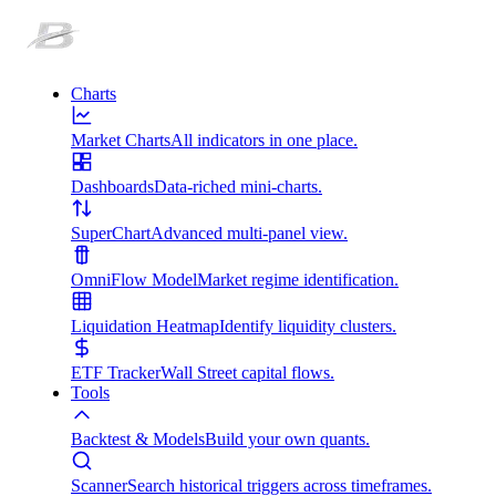
Charts
Market Charts
All indicators in one place.
Dashboards
Data-riched mini-charts.
SuperChart
Advanced multi-panel view.
OmniFlow Model
Market regime identification.
Liquidation Heatmap
Identify liquidity clusters.
ETF Tracker
Wall Street capital flows.
Tools
Backtest & Models
Build your own quants.
Scanner
Search historical triggers across timeframes.