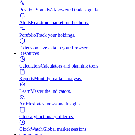
Position Signals
AI-powered trade signals.
Alerts
Real-time market notifications.
Portfolio
Track your holdings.
Extension
Live data in your browser.
Resources
Calculators
Calculators and planning tools.
Reports
Monthly market analysis.
Learn
Master the indicators.
Articles
Latest news and insights.
Glossary
Dictionary of terms.
ClockWatch
Global market sessions.
Community