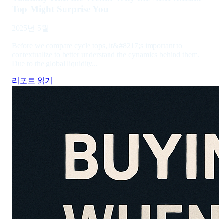
Top Might Surprise You
2025년 5월
Before we compare cycle tops, it&#8217;s important to
contextualize to better understand the dynamics behind them.
Due to the global liquidity...
리포트 읽기