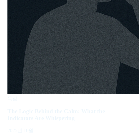
독점
The Logic Behind the Calm: What the
Indicators Are Whispering
2025년 10월