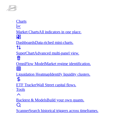
Charts
Market Charts
All indicators in one place.
Dashboards
Data-riched mini-charts.
SuperChart
Advanced multi-panel view.
OmniFlow Model
Market regime identification.
Liquidation Heatmap
Identify liquidity clusters.
ETF Tracker
Wall Street capital flows.
Tools
Backtest & Models
Build your own quants.
Scanner
Search historical triggers across timeframes.