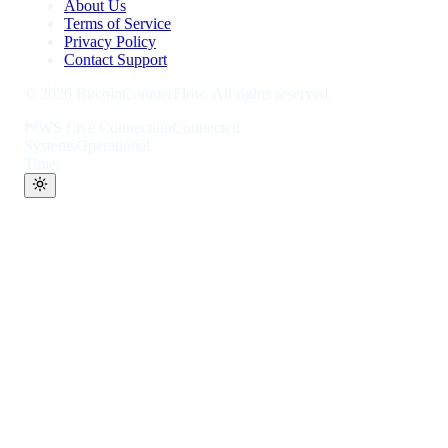
About Us
Terms of Service
Privacy Policy
Contact Support
©
2026
BitcoinCounterFlow. All rights reserved.
WS Live Connection
Connected
Systems
Operational
Time: