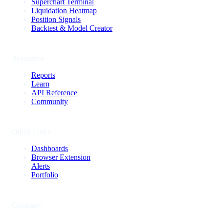
Superchart Terminal
Liquidation Heatmap
Position Signals
Backtest & Model Creator
Resources
Reports
Learn
API Reference
Community
Quick Links
Dashboards
Browser Extension
Alerts
Portfolio
Company