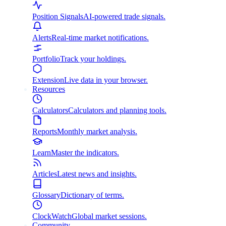
Position Signals
AI-powered trade signals.
Alerts
Real-time market notifications.
Portfolio
Track your holdings.
Extension
Live data in your browser.
Resources
Calculators
Calculators and planning tools.
Reports
Monthly market analysis.
Learn
Master the indicators.
Articles
Latest news and insights.
Glossary
Dictionary of terms.
ClockWatch
Global market sessions.
Community