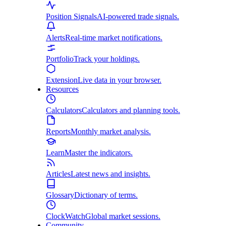
Position Signals
AI-powered trade signals.
Alerts
Real-time market notifications.
Portfolio
Track your holdings.
Extension
Live data in your browser.
Resources
Calculators
Calculators and planning tools.
Reports
Monthly market analysis.
Learn
Master the indicators.
Articles
Latest news and insights.
Glossary
Dictionary of terms.
ClockWatch
Global market sessions.
Community