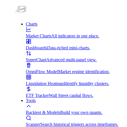
Charts
Market Charts
All indicators in one place.
Dashboards
Data-riched mini-charts.
SuperChart
Advanced multi-panel view.
OmniFlow Model
Market regime identification.
Liquidation Heatmap
Identify liquidity clusters.
ETF Tracker
Wall Street capital flows.
Tools
Backtest & Models
Build your own quants.
Scanner
Search historical triggers across timeframes.