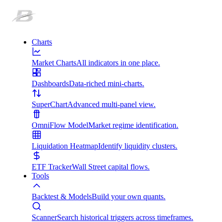
Charts
Market Charts
All indicators in one place.
Dashboards
Data-riched mini-charts.
SuperChart
Advanced multi-panel view.
OmniFlow Model
Market regime identification.
Liquidation Heatmap
Identify liquidity clusters.
ETF Tracker
Wall Street capital flows.
Tools
Backtest & Models
Build your own quants.
Scanner
Search historical triggers across timeframes.