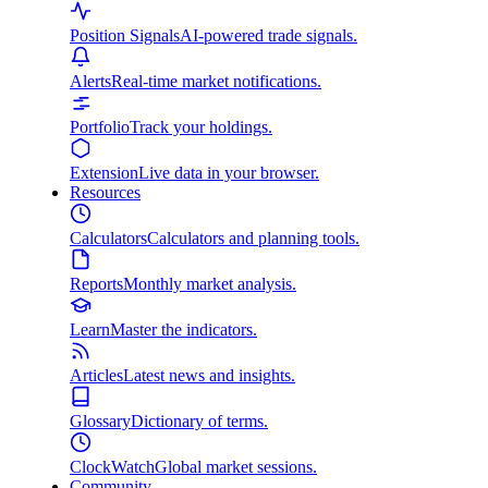
Position Signals
AI-powered trade signals.
Alerts
Real-time market notifications.
Portfolio
Track your holdings.
Extension
Live data in your browser.
Resources
Calculators
Calculators and planning tools.
Reports
Monthly market analysis.
Learn
Master the indicators.
Articles
Latest news and insights.
Glossary
Dictionary of terms.
ClockWatch
Global market sessions.
Community